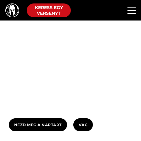
KERESS EGY
VERSENYT
VERSENYNAPTÁR
MI A CÉL?
Az epikus helyszínek és a
legkeményebb akadályok között a
versenynaptárunk kihívást ad
számodra.
NÉZD MEG A NAPTÁRT
VÁC