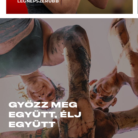
LEGNEPSZERUBB
GYŐZZ MEG
EGYÜTT, ÉLJ
EGYÜTT