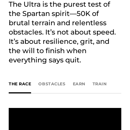
The Ultra is the purest test of
the Spartan spirit—50K of
brutal terrain and relentless
obstacles. It’s not about speed.
It’s about resilience, grit, and
the will to finish when
everything says quit.
THE RACE
OBSTACLES
EARN
TRAIN