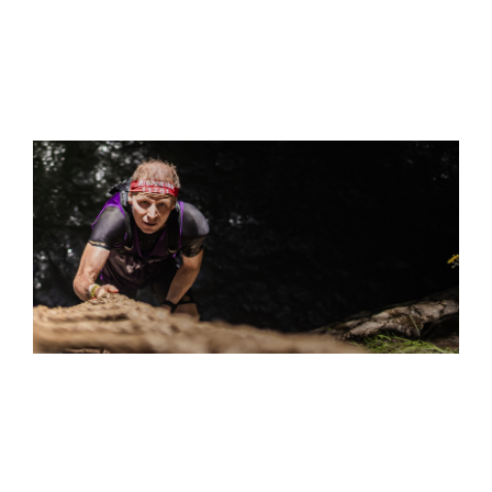
S
"THE ULTRA… WHERE DO I EVEN BEGIN? IT FEELS
DESIGNED TO BREAK YOU DOWN. BUT THAT FINAL PUSH
TO THE FINISH LINE? THE SENSE OF ACCOMPLISHMENT
WAS OVERWHELMING.”
IVAN FREDERIK