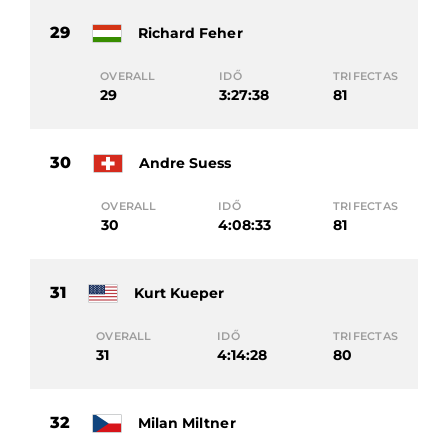
29
Richard Feher
OVERALL
IDŐ
TRIFECTAS
29
3:27:38
81
30
Andre Suess
OVERALL
IDŐ
TRIFECTAS
30
4:08:33
81
31
Kurt Kueper
OVERALL
IDŐ
TRIFECTAS
31
4:14:28
80
32
Milan Miltner