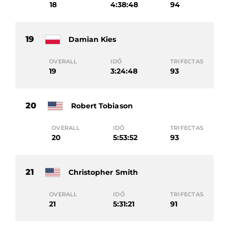
18
4:38:48
94
19
Damian Kies
OVERALL
IDŐ
TRIFECTAS
19
3:24:48
93
20
Robert Tobiason
OVERALL
IDŐ
TRIFECTAS
20
5:53:52
93
21
Christopher Smith
OVERALL
IDŐ
TRIFECTAS
21
5:31:21
91