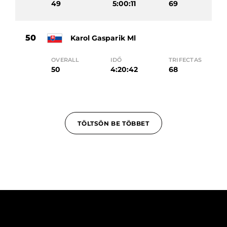
49
5:00:11
69
50
Karol Gasparik Ml
OVERALL
IDŐ
TRIFECTAS
50
4:20:42
68
TÖLTSÖN BE TÖBBET