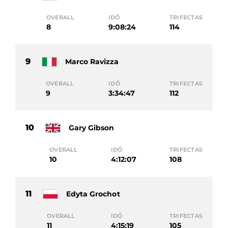
OVERALL
IDŐ
TRIFECTAS
8
9:08:24
114
9
Marco Ravizza
OVERALL
IDŐ
TRIFECTAS
9
3:34:47
112
10
Gary Gibson
OVERALL
IDŐ
TRIFECTAS
10
4:12:07
108
11
Edyta Grochot
OVERALL
IDŐ
TRIFECTAS
11
4:15:19
105