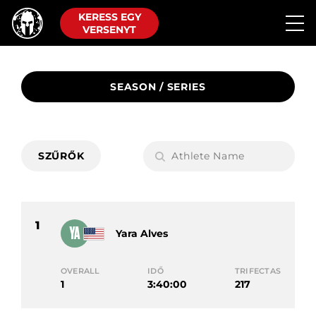
KERESS EGY
VERSENYT
SEASON / SERIES
SZŰRŐK
1
YA
Yara Alves
OVERALL
IDŐ
TRIFECTAS
1
3:40:00
217