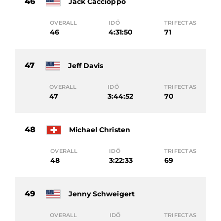
46
Jack Caccioppo
OVERALL
IDŐ
TRIFECTAS
46
4:31:50
71
47
Jeff Davis
OVERALL
IDŐ
TRIFECTAS
47
3:44:52
70
48
Michael Christen
OVERALL
IDŐ
TRIFECTAS
48
3:22:33
69
49
Jenny Schweigert
OVERALL
IDŐ
TRIFECTAS