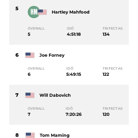
5
HM
Hartley Mahfood
OVERALL
IDŐ
TRIFECTAS
5
4:51:18
134
6
Joe Forney
OVERALL
IDŐ
TRIFECTAS
6
5:49:15
122
7
Will Dabovich
OVERALL
IDŐ
TRIFECTAS
7
7:20:26
120
8
Tom Maming