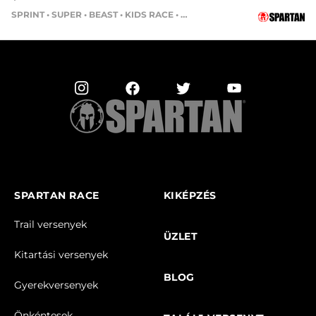
SPRINT • SUPER • BEAST • KIDS RACE • HH4HR
SPARTAN RACE
KIKÉPZÉS
Trail versenyek
ÜZLET
Kitartási versenyek
BLOG
Gyerekversenyek
Önkéntesek